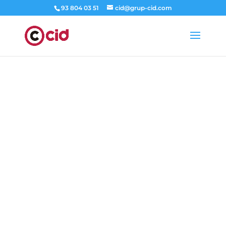
93 804 03 51
cid@grup-cid.com